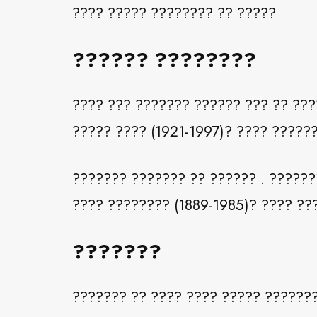
???? ????? ???????? ?? ?????
?????? ????????
???? ??? ??????? ?????? ??? ?? ???
????? ???? (1921-1997)? ???? ?????
??????? ??????? ?? ?????? . ??????
???? ???????? (1889-1985)? ???? ??
???????
??????? ?? ???? ???? ????? ??????