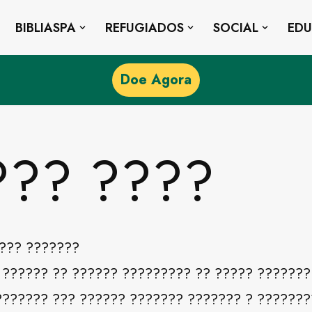
BIBLIASPA
REFUGIADOS
SOCIAL
ED
Doe Agora
??? ????
???? ???????
 ?????? ?? ?????? ????????? ?? ????? ???????
?????? ??? ?????? ??????? ??????? ? ????????