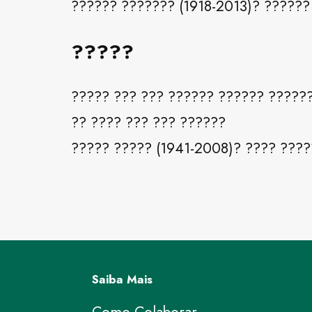
?????? ??????? (1918-2013)? ?????
?????
????? ??? ??? ?????? ?????? ??????
?? ???? ??? ??? ??????
????? ????? (1941-2008)? ???? ???
Saiba Mais