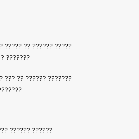
? ????? ?? ?????? ?????
?? ???????
? ??? ?? ?????? ???????
???????
??? ?????? ??????