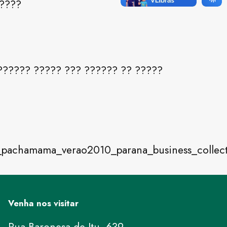
?????
?????? ????? ??? ?????? ?? ?????
Venha nos visitar