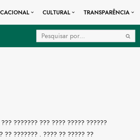
UCACIONAL
CULTURAL
TRANSPARÊNCIA
 ??? ??????? ??? ???? ????? ??????
 ?? ??????? . ???? ?? ????? ??