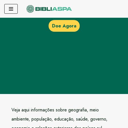
Pular
para
Doe Agora
o
conteúdo
Veja aqui informações sobre geografia, meio
ambiente, população, educação, saúde, governo,