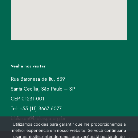
Venha nos visitar
Rua Baronesa de Itu, 639
Santa Cecília, São Paulo – SP
CEP 01231-001
Tel: +55 (11) 3667-6077
bibliaspa@bibliaspa.org.br
Utilizamos cookies para garantir que lhe proporcionemos a
melhor experiência em nosso website. Se você continuar a
usar este site, entenderemos que você está gostando do
Política de Privacidade
Contato