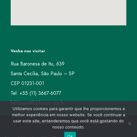
Venha nos visitar
Rua Baronesa de Itu, 639
Santa Cecília, São Paulo – SP
CEP 01231-001
Tel: +55 (11) 3667-6077
bibliaspa@bibliaspa.org.br
Utilizamos cookies para garantir que lhe proporcionemos a
melhor experiência em nosso website. Se você continuar a
usar este site, entenderemos que você está gostando do
Política de Privacidade
Contato
nosso conteúdo.
Ok