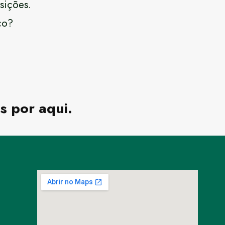
sições.
ço?
s por aqui.