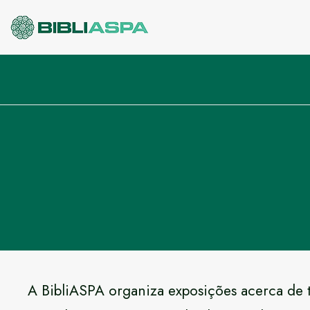
Pular
para
o
conteúdo
A BibliASPA organiza exposições acerca de te