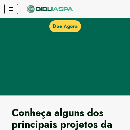
Pular
para
Doe Agora
o
conteúdo
Conheça alguns dos
principais projetos da