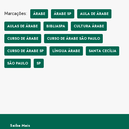
Marcações:
ÁRABE
ÁRABE SP
AULA DE ÁRABE
AULAS DE ÁRABE
BIBLIASPA
CULTURA ÁRABE
CURSO DE ÁRABE
CURSO DE ÁRABE SÃO PAULO
CURSO DE ÁRABE SP
LÍNGUA ÁRABE
SANTA CECÍLIA
SÃO PAULO
SP
Saiba Mais