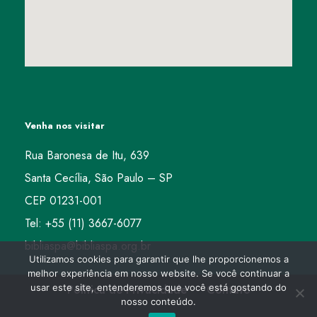
Venha nos visitar
Rua Baronesa de Itu, 639
Santa Cecília, São Paulo – SP
CEP 01231-001
Tel: +55 (11) 3667-6077
bibliaspa@bibliaspa.org.br
Utilizamos cookies para garantir que lhe proporcionemos a
melhor experiência em nosso website. Se você continuar a
usar este site, entenderemos que você está gostando do
Política de Privacidade
Contato
nosso conteúdo.