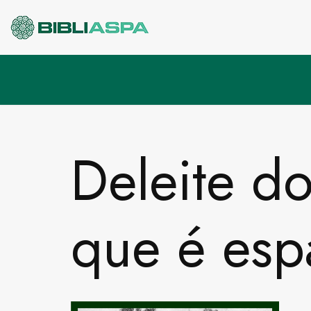
Pular
para
o
conteúdo
Deleite d
que é esp