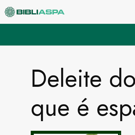
Pular
para
o
conteúdo
Deleite d
que é esp