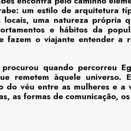
rabes encontra pelo caminho elem
be: um estilo de arquitetura típ
es locais, uma natureza própria 
ortamentos e hábitos da popula
ue fazem o viajante entender a r
 procurou quando percorreu Egit
 que remetem àquele universo.
o do véu entre as mulheres e a 
as, as formas de comunicação, os