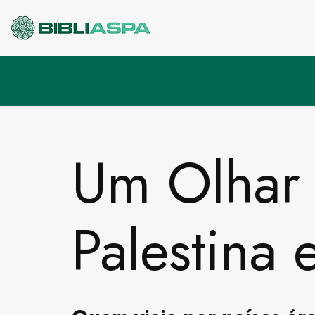
Pular
para
o
conteúdo
Um Olhar 
Palestina 