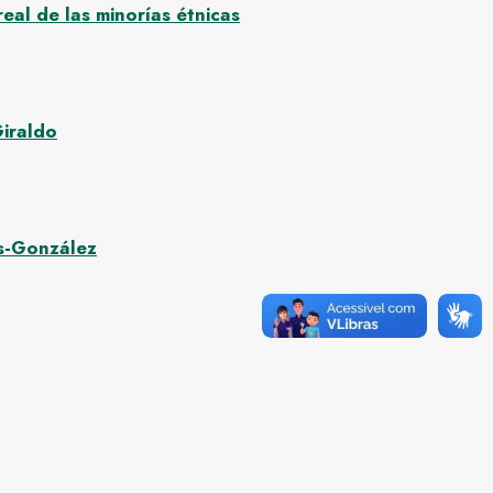
al de las minorías étnicas
Giraldo
es-González