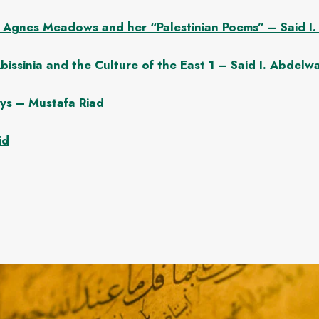
 Agnes Meadows and her “Palestinian Poems” – Said I
bissinia and the Culture of the East 1 – Said I. Abdel
ys – Mustafa Riad
id