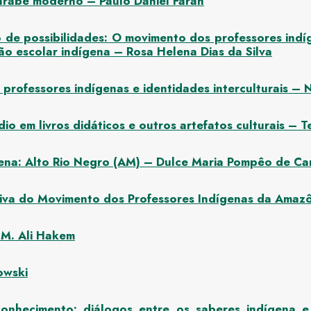
árabe moderno – Paulo Daniel Farah
 de possibilidades: O movimento dos professores ind
ão escolar indígena – Rosa Helena Dias da Silva
rofessores indígenas e identidades interculturais – 
o em livros didáticos e outros artefatos culturais – Te
gena: Alto Rio Negro (AM) – Dulce Maria Pompêo de C
va do Movimento dos Professores Indígenas da Amazôn
 M. Ali Hakem
owski
onhecimento: diálogos entre os saberes indígena e