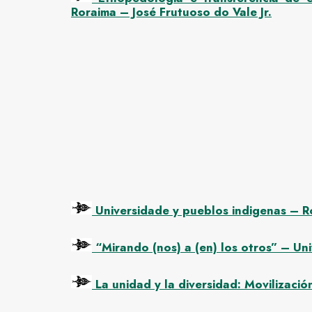
Roraima – José Frutuoso do Vale Jr.
Universidade y pueblos indigenas – R
“Mirando (nos) a (en) los otros” – Un
La unidad y la diversidad: Movilizaci