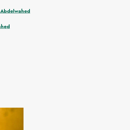
. Abdelwahed
wahed