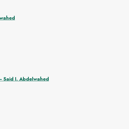
dewahed
 – Said I. Abdelwahed