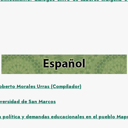
oberto Morales Urras (Compilador)
iversidad de San Marcos
ón política y demandas educacionales en el pueblo Ma