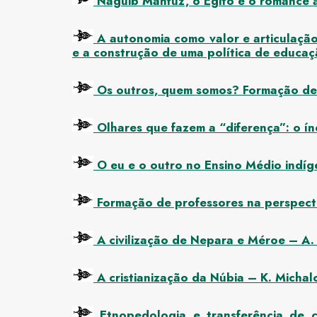
Naguib Mahfuz, o Egito e o romance 
A autonomia como valor e articulação
e a construção de uma política de educaç
Os outros, quem somos? Formação de p
Olhares que fazem a “diferença”: o índi
O eu e o outro no Ensino Médio indí
Formação de professores na perspecti
A civilização de Nepara e Méroe – A.
A cristianização da Núbia – K. Michal
Etnopedologia e transferência de c