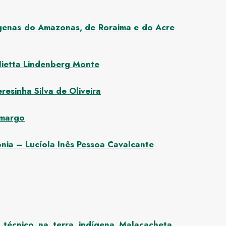
ígenas do Amazonas, de Roraima e do Acre
Nietta Lindenberg Monte
resinha Silva de Oliveira
amargo
ia – Lucíola Inês Pessoa Cavalcante
 técnico na terra indígena Malacacheta,