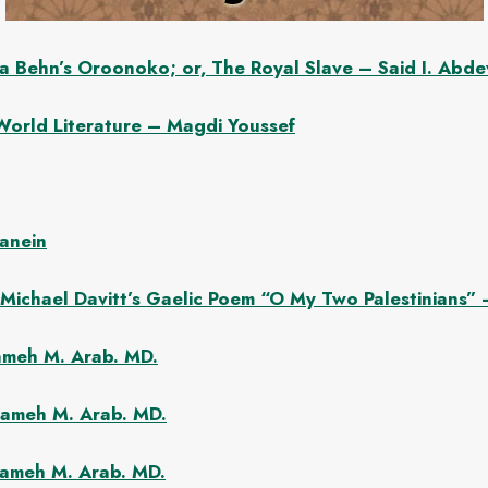
hra Behn’s Oroonoko; or, The Royal Slave – Said I. Ab
orld Literature – Magdi Youssef
anein
Michael Davitt’s Gaelic Poem “O My Two Palestinians”
ameh M. Arab. MD.
Sameh M. Arab. MD.
Sameh M. Arab. MD.