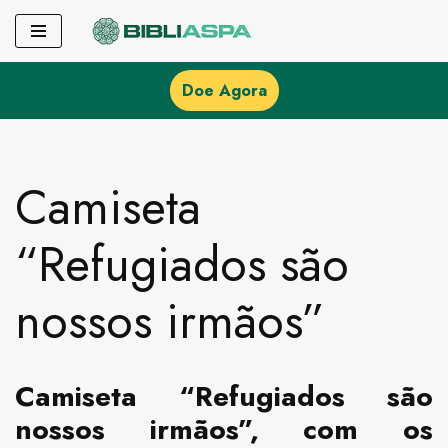
Pular
para
Doe Agora
o
conteúdo
Camiseta
“Refugiados são
nossos irmãos”
Camiseta “Refugiados são
nossos irmãos”, com os