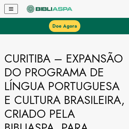
Pular
para
Doe Agora
o
conteúdo
CURITIBA – EXPANSÃO
DO PROGRAMA DE
LÍNGUA PORTUGUESA
E CULTURA BRASILEIRA,
CRIADO PELA
BIBLIASPA, PARA