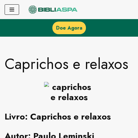
Pular
para
Doe Agora
o
conteúdo
Caprichos e relaxos
Livro:
Caprichos e relaxos
Autor:
Paulo Leminski