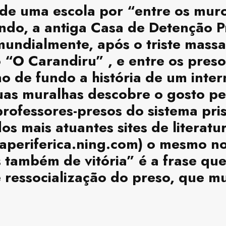
de uma escola por “entre os mur
undo, a antiga Casa de Detenção P
mundialmente, após o triste massa
“O Carandiru” , e entre os pres
de fundo a história de um inter
uas muralhas descobre o gosto pela
professores-presos do sistema pri
os mais atuantes sites de literat
uraperiferica.ning.com) o mesmo
as também de vitória” é a frase q
 ressocialização do preso, que mu