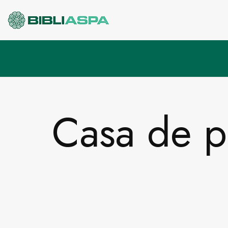
Pular
para
o
conteúdo
Casa de p