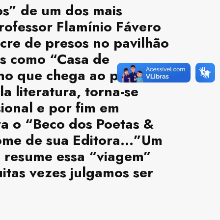
os” de um dos mais
rofessor Flamínio Fávero
cre de presos no pavilhão
os como “Casa de
no que chega ao presídio
 literatura, torna-se
sional e por fim em
ura o “Beco dos Poetas &
 nome de sua Editora…”Um
ue resume essa “viagem”
itas vezes julgamos ser