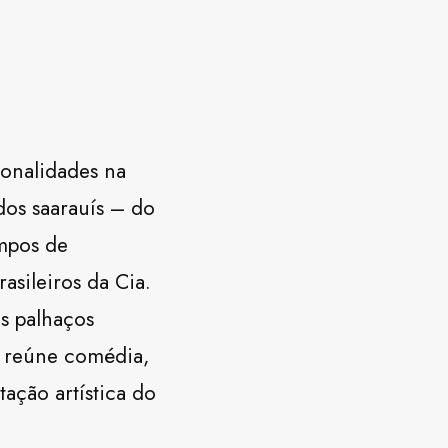
ionalidades na
os saarauís – do
mpos de
asileiros da Cia.
s palhaços
 reúne comédia,
ação artística do