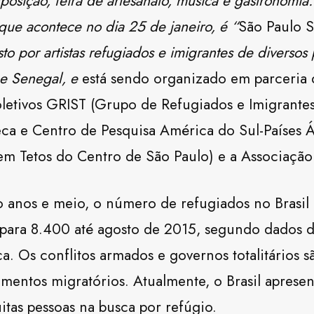
posição, feira de artesanato, música e gastronomia
que acontece no dia 25 de janeiro, é “
São Paulo S
o por artistas refugiados e imigrantes de diversos 
 e Senegal, e
está sendo organizado em parceria
oletivos GRIST (Grupo de Refugiados e Imigrant
teca e Centro de Pesquisa América do Sul-Países 
m Tetos do Centro de São Paulo) e a Associação 
o anos e meio, o número de refugiados no Brasi
para 8.400 até agosto de 2015, segundo dados d
ça. Os conflitos armados e governos totalitários s
mentos migratórios. Atualmente, o Brasil aprese
uitas pessoas na busca por refúgio.