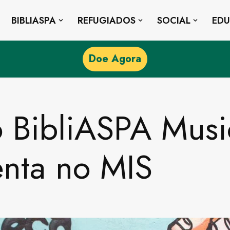
BIBLIASPA
REFUGIADOS
SOCIAL
ED
Doe Agora
 BibliASPA Music
enta no MIS