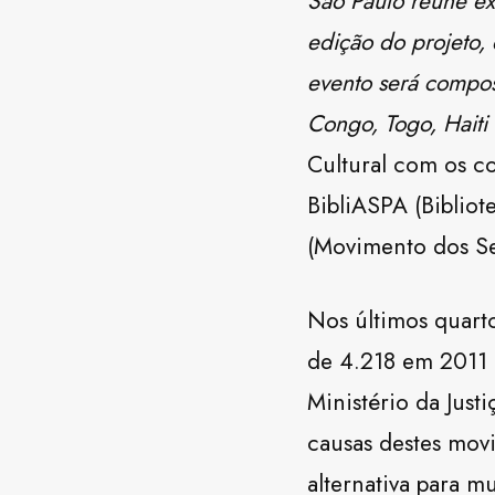
São Paulo reúne ex
edição do projeto, 
evento será compost
Congo, Togo, Haiti
Cultural com os c
BibliASPA (Biblio
(Movimento dos Se
Nos últimos quart
de 4.218 em 2011 
Ministério da Justi
causas destes movi
alternativa para m