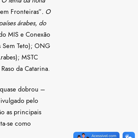
. O tema da nona
em Fronteiras”
.
O
países árabes, do
 do MIS e Conexão
es Sem Teto); ONG
Árabes); MSTC
Raso da Catarina.
l quase dobrou –
ivulgado pelo
ão as principais
nta-se como