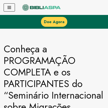
Pular
para
Doe Agora
o
conteúdo
Conheça a
PROGRAMAÇÃO
COMPLETA e os
PARTICIPANTES do
“Seminário Internacional
sobre Migrações,