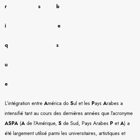
r
s
b
i
e
q
s
u
e
L’intégration entre
A
mérica do
S
ul et les
P
ays
A
rabes a
intensifié tant au cours des dernières années que l’acronyme
ASPA
(
A
de l’Amérique,
S
de Sud, Pays Arabes
P
et
A
) a
été largement utilisé parmi les universitaires, artistiques et