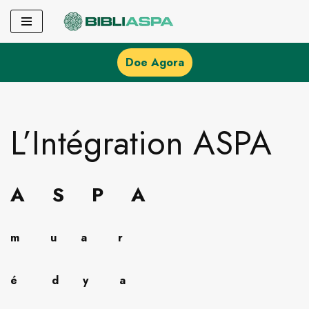
Pular
para
Doe Agora
o
conteúdo
L’Intégration ASPA
A S P A
m
u
a
r
é
d
y
a