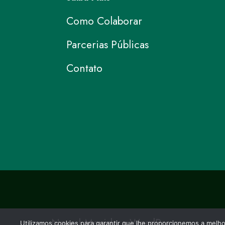
Como Colaborar
Parcerias Públicas
Contato
Neve
| Movido a
WordPress
Utilizamos cookies para garantir que lhe proporcionemos a melh