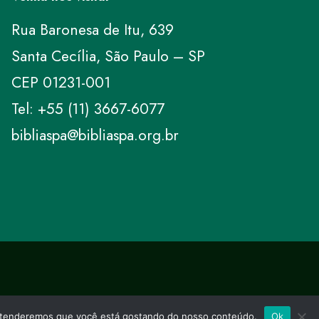
Rua Baronesa de Itu, 639
Santa Cecília, São Paulo – SP
CEP 01231-001
Tel: +55 (11) 3667-6077
bibliaspa@bibliaspa.org.br
 entenderemos que você está gostando do nosso conteúdo.
Ok