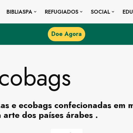
BIBLIASPA
REFUGIADOS
SOCIAL
ED
Doe Agora
Ecobags
as e ecobags confecionadas em ma
arte dos países árabes .