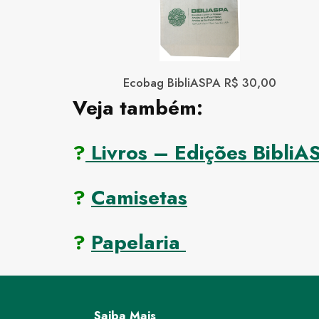
Ecobag BibliASPA R$ 30,00
Veja também:
?
Livros – Edições BibliA
?
Camisetas
?
Papelaria
Saiba Mais