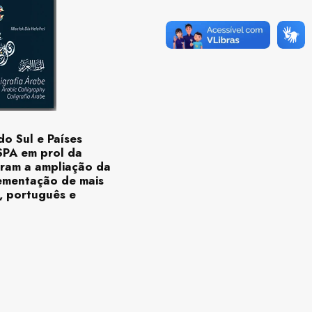
o Sul e Países
SPA em prol da
daram a ampliação da
lementação de mais
, português e