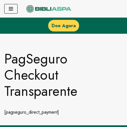
Pular
para
Doe Agora
o
conteúdo
PagSeguro
Checkout
Transparente
[pagseguro_direct_payment]