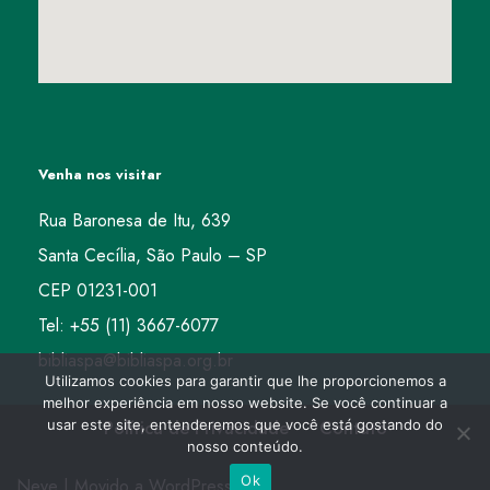
Venha nos visitar
Rua Baronesa de Itu, 639
Santa Cecília, São Paulo – SP
CEP 01231-001
Tel: +55 (11) 3667-6077
bibliaspa@bibliaspa.org.br
Utilizamos cookies para garantir que lhe proporcionemos a
melhor experiência em nosso website. Se você continuar a
usar este site, entenderemos que você está gostando do
Política de Privacidade
Contato
nosso conteúdo.
Ok
Neve
| Movido a
WordPress