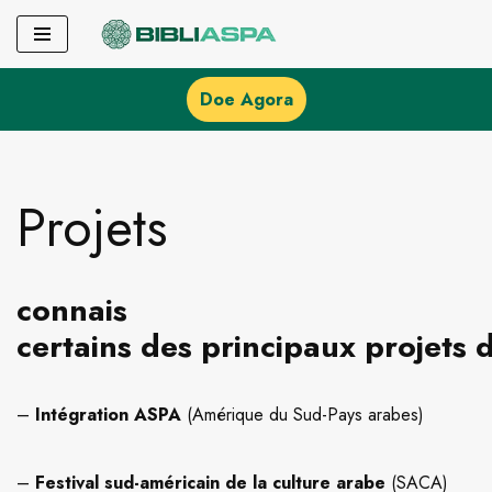
Pular
para
Doe Agora
o
conteúdo
Projets
connais
certains des principaux projets 
–
Intégration ASPA
(Amérique du Sud-Pays arabes)
–
Festival sud-américain de la culture arabe
(SACA)