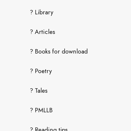
? Library
? Articles
? Books for download
? Poetry
? Tales
? PMLLB
? Reading tips