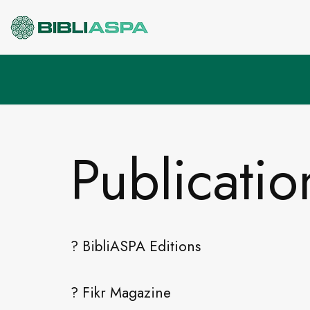
Pular
para
o
conteúdo
Publicatio
? BibliASPA Editions
? Fikr Magazine