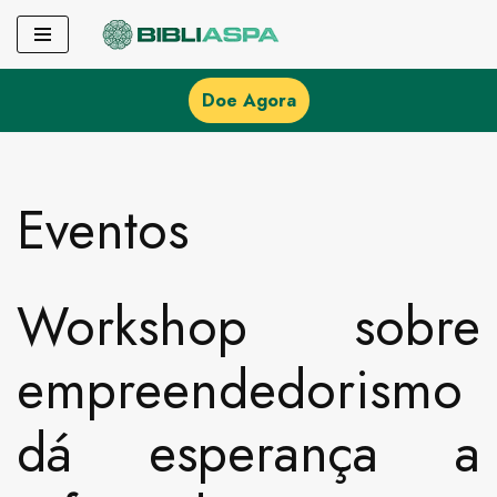
Pular
para
Doe Agora
o
conteúdo
Eventos
Workshop sobre
empreendedorismo
dá esperança a