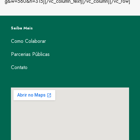
g&w=560&h=315][/vc_column_text][/vc_column][/vc_row]
Saiba Mais
Como Colaborar
Parcerias Públicas
Contato