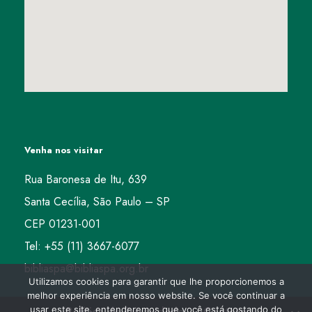
Venha nos visitar
Rua Baronesa de Itu, 639
Santa Cecília, São Paulo – SP
CEP 01231-001
Tel: +55 (11) 3667-6077
bibliaspa@bibliaspa.org.br
Utilizamos cookies para garantir que lhe proporcionemos a
melhor experiência em nosso website. Se você continuar a
usar este site, entenderemos que você está gostando do
Política de Privacidade
Contato