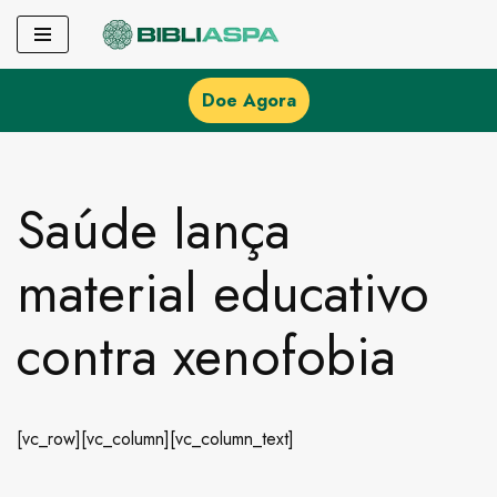
Pular
para
Doe Agora
o
conteúdo
Saúde lança
material educativo
contra xenofobia
[vc_row][vc_column][vc_column_text]