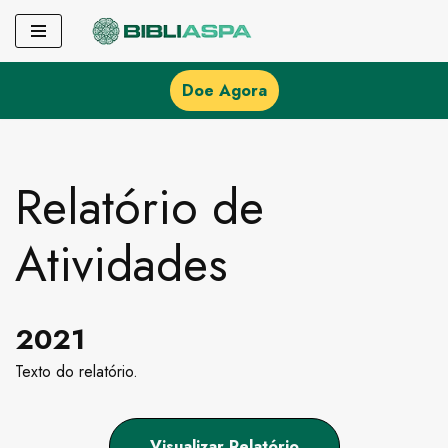
Pular
para
Doe Agora
o
conteúdo
Relatório de
Atividades
2021
Texto do relatório.
Visualizar Relatório