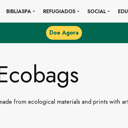
BIBLIASPA
REFUGIADOS
SOCIAL
ED
Doe Agora
 Ecobags
de from ecological materials and prints with ar