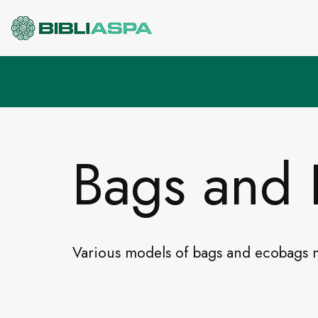
Pular
para
o
conteúdo
Bags and
Various models of bags and ecobags ma