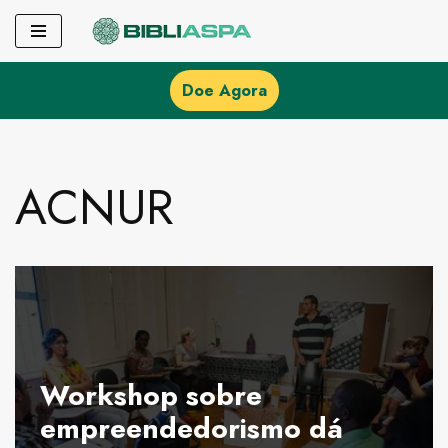
Pular
para
Doe Agora
o
conteúdo
ACNUR
Workshop sobre
empreendedorismo dá