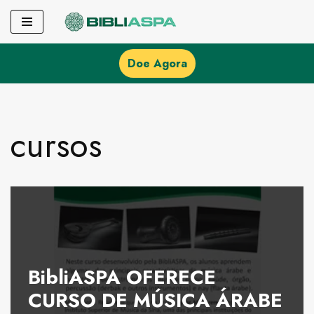
Pular
para
Doe Agora
o
conteúdo
cursos
BibliASPA OFERECE
CURSO DE MÚSICA ÁRABE