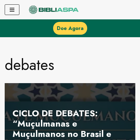
Pular
para
Doe Agora
o
conteúdo
debates
CICLO DE DEBATES:
“Muçulmanas e
Muçulmanos no Brasil e