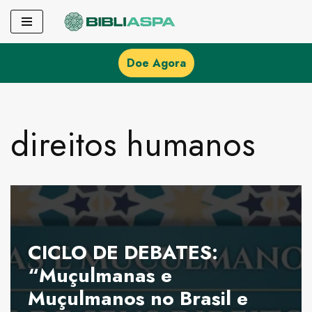
Pular
para
Doe Agora
o
conteúdo
direitos humanos
CICLO DE DEBATES:
“Muçulmanas e
Muçulmanos no Brasil e