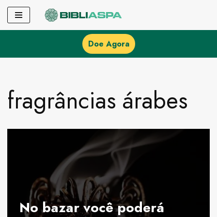
Pular
para
Doe Agora
o
conteúdo
fragrâncias árabes
No bazar você poderá