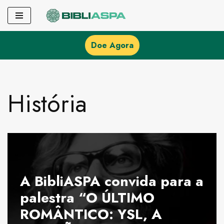
Pular
para
Doe Agora
o
conteúdo
História
A BibliASPA convida para a
palestra “O ÚLTIMO
ROMÂNTICO: YSL, A