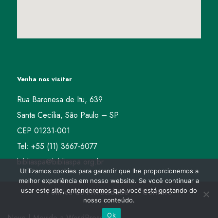
Venha nos visitar
Rua Baronesa de Itu, 639
Santa Cecília, São Paulo – SP
CEP 01231-001
Tel: +55 (11) 3667-6077
bibliaspa@bibliaspa.org.br
Utilizamos cookies para garantir que lhe proporcionemos a
melhor experiência em nosso website. Se você continuar a
usar este site, entenderemos que você está gostando do
Política de Privacidade
Contato
nosso conteúdo.
Ok
Neve
| Movido a
WordPress