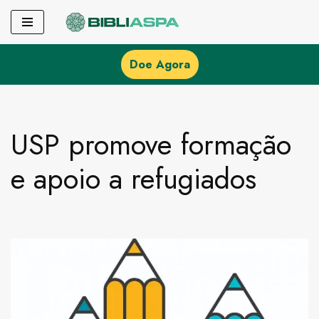
Pular
para
Doe Agora
o
conteúdo
USP promove formação
e apoio a refugiados