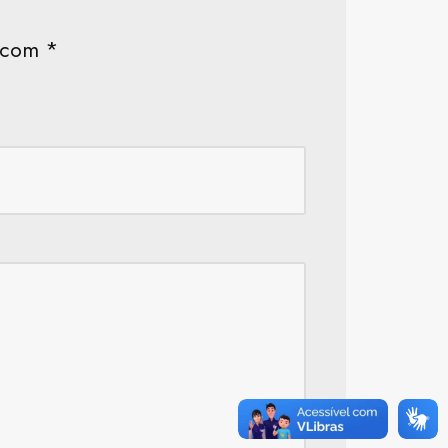
s com
*