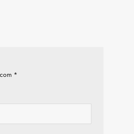
s com
*