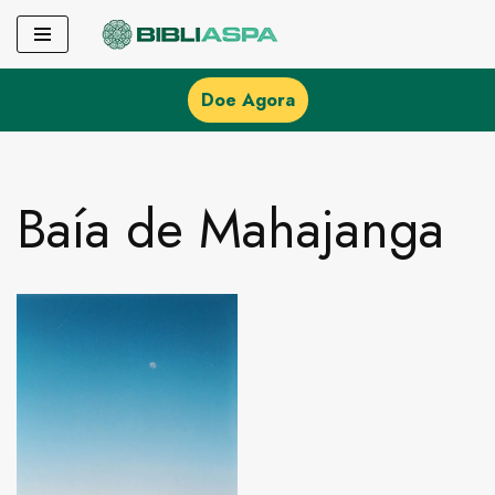
Pular
para
Doe Agora
o
conteúdo
Baía de Mahajanga