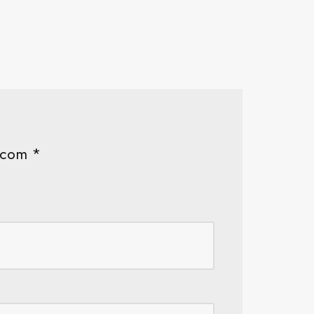
s com
*