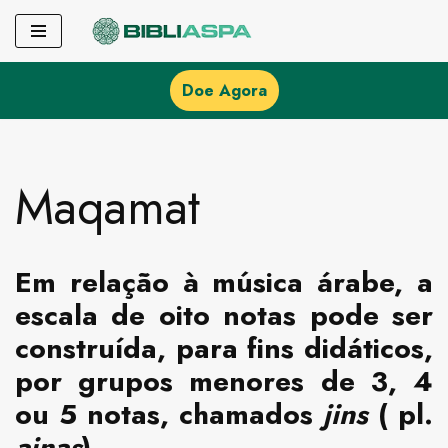
Pular
para
Doe Agora
o
conteúdo
Maqamat
Em relação à música árabe, a
escala de oito notas pode ser
construída, para fins didáticos,
por grupos menores de 3, 4
ou 5 notas, chamados
jins
( pl.
ajnas
).