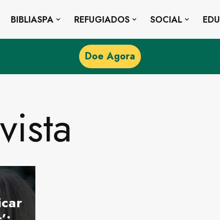
BIBLIASPA
REFUGIADOS
SOCIAL
ED
Doe Agora
vista
icar
’: