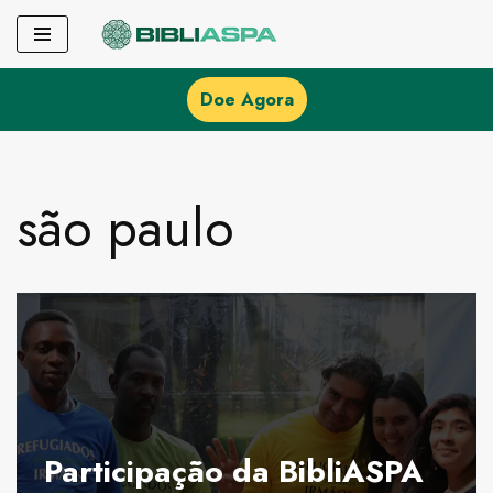
Pular
para
Doe Agora
o
conteúdo
são paulo
Participação da BibliASPA